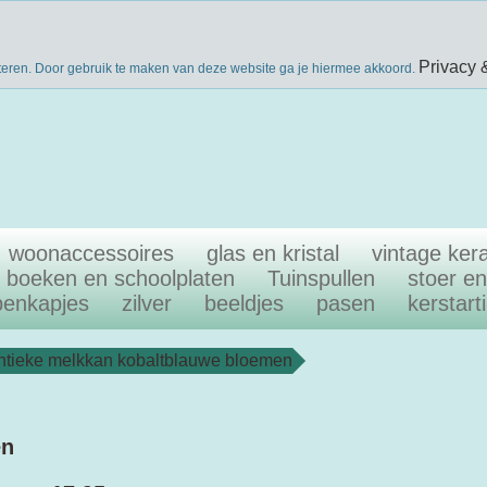
nieuwsbri
eke producten
gratis verzenden boven €40
Privacy 
teren. Door gebruik te maken van deze website ga je hiermee akkoord.
woonaccessoires
glas en kristal
vintage ker
boeken en schoolplaten
Tuinspullen
stoer e
penkapjes
zilver
beeldjes
pasen
kerstart
ntieke melkkan kobaltblauwe bloemen
en