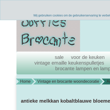
Verzenden binnen 1 werkdag
uni
Wij gebruiken cookies om de gebruikerservaring te verbe
sale
voor de keuken
vintage emaille keukenspulletjes
brocante lampen en lam
Home
Vintage en brocante woondecoratie
A
antieke melkkan kobaltblauwe bloem