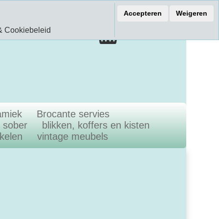
ef 15% korting
Accepteren
Weigeren
€ 0.00
& Cookiebeleid
0.00 Artikelen
amiek
Brocante servies
n sober
blikken, koffers en kisten
ikelen
vintage meubels