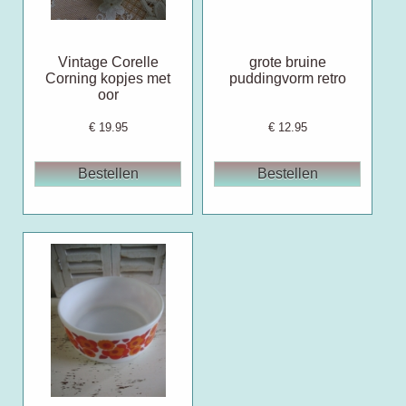
Vintage Corelle
grote bruine
Corning kopjes met
puddingvorm retro
oor
€
19.95
€
12.95