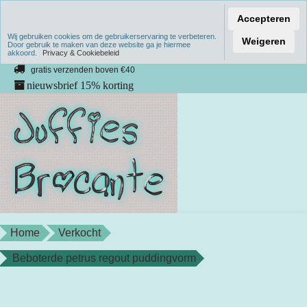
Accepteren
Wij gebruiken cookies om de gebruikerservaring te verbeteren.
Verzenden binnen 1 werkdag
Weigeren
Door gebruik te maken van deze website ga je hiermee
akkoord.
unieke producten
Privacy & Cookiebeleid
gratis verzenden boven €40
nieuwsbrief 15% korting
Home
Verkocht
Beboterde petrus regout puddingvorm