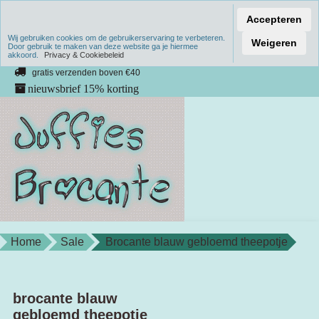
Accepteren
Wij gebruiken cookies om de gebruikerservaring te verbeteren.
Verzenden binnen 1 werkdag
Weigeren
Door gebruik te maken van deze website ga je hiermee
akkoord.
unieke producten
Privacy & Cookiebeleid
gratis verzenden boven €40
nieuwsbrief 15% korting
Home
Sale
Brocante blauw gebloemd theepotje
brocante blauw
gebloemd theepotje