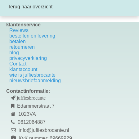
Terug naar overzicht
klantenservice
Reviews
bestellen en levering
betalen
retourneren
blog
privacyverklaring
Contact
k
lantaccount
wie is juffiesbrocante
nieuwsbriefaanmelding
Contactinformatie:
juffiesbrocante
Edammerstraat 7
1023VA
0612064887
info@juffiesbrocante.nl
KvK nummer: 69669929