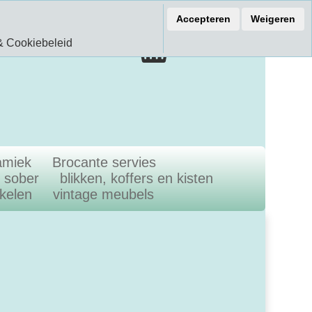
ef 15% korting
Accepteren
Weigeren
€ 0.00
& Cookiebeleid
0.00 Artikelen
amiek
Brocante servies
n sober
blikken, koffers en kisten
ikelen
vintage meubels