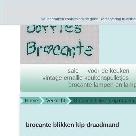
Verzenden binnen 1 werkdag
uni
Wij gebruiken cookies om de gebruikerservaring te verbe
sale
voor de keuken
vintage emaille keukenspulletjes
brocante lampen en lam
Home
Verkocht
Brocante blikken kip draad
brocante blikken kip draadmand