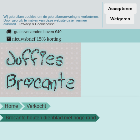
Accepteren
Wij gebruiken cookies om de gebruikerservaring te verbeteren.
Verzenden binnen 1 werkdag
Weigeren
Door gebruik te maken van deze website ga je hiermee
akkoord.
unieke producten
Privacy & Cookiebeleid
gratis verzenden boven €40
nieuwsbrief 15% korting
Home
Verkocht
Brocante houten dienblad met hoge rand