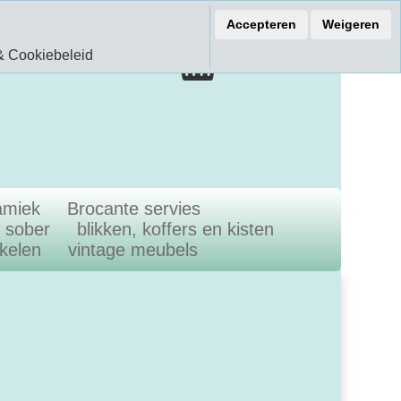
ef 15% korting
Accepteren
Weigeren
€ 0.00
& Cookiebeleid
0.00 Artikelen
amiek
Brocante servies
n sober
blikken, koffers en kisten
ikelen
vintage meubels