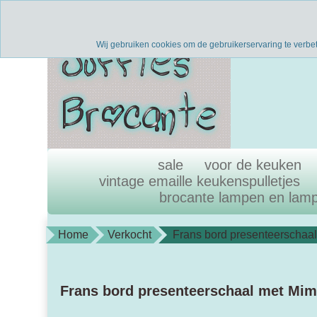
Verzenden binnen 1 werkdag
uni
Wij gebruiken cookies om de gebruikerservaring te verbe
sale
voor de keuken
vintage emaille keukenspulletjes
brocante lampen en lam
Home
Verkocht
Frans bord presenteerschaa
Frans bord presenteerschaal met Mi