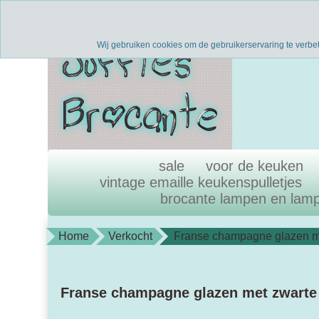
Verzenden binnen 1 werkdag
uni
Wij gebruiken cookies om de gebruikerservaring te verbe
sale
voor de keuken
vintage emaille keukenspulletjes
brocante lampen en lam
Home
Verkocht
Franse champagne glazen me
Franse champagne glazen met zwarte