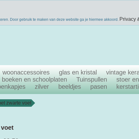
nieuwsbri
eke producten
gratis verzenden boven €40
Privacy 
teren. Door gebruik te maken van deze website ga je hiermee akkoord.
woonaccessoires
glas en kristal
vintage ker
boeken en schoolplaten
Tuinspullen
stoer e
penkapjes
zilver
beeldjes
pasen
kerstart
t zwarte voet
 voet