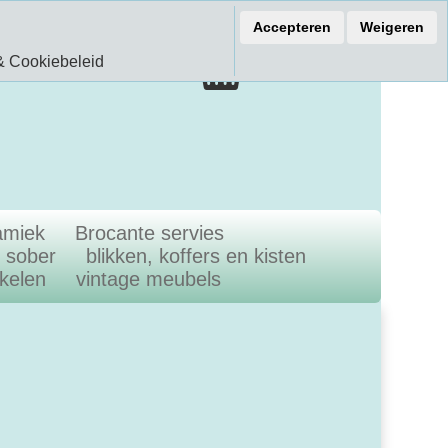
ef 15% korting
Accepteren
Weigeren
€ 0.00
& Cookiebeleid
0.00 Artikelen
amiek
Brocante servies
n sober
blikken, koffers en kisten
ikelen
vintage meubels