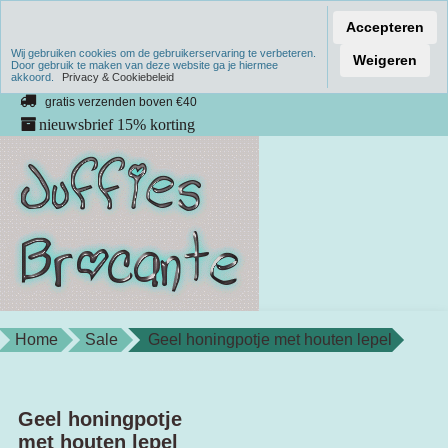
Accepteren
Wij gebruiken cookies om de gebruikerservaring te verbeteren.
Verzenden binnen 1 werkdag
Weigeren
Door gebruik te maken van deze website ga je hiermee
akkoord.
unieke producten
Privacy & Cookiebeleid
gratis verzenden boven €40
nieuwsbrief 15% korting
Home
Sale
Geel honingpotje met houten lepel
Geel honingpotje
met houten lepel