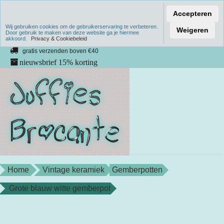
Accepteren
Wij gebruiken cookies om de gebruikerservaring te verbeteren.
Verzenden binnen 1 werkdag
Weigeren
Door gebruik te maken van deze website ga je hiermee
akkoord.
unieke producten
Privacy & Cookiebeleid
gratis verzenden boven €40
nieuwsbrief 15% korting
Home
Vintage keramiek
Gemberpotten
Grote blauw witte gemberpot