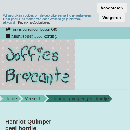
Accepteren
Wij gebruiken cookies om de gebruikerservaring te verbeteren.
Verzenden binnen 1 werkdag
Weigeren
Door gebruik te maken van deze website ga je hiermee
akkoord.
unieke producten
Privacy & Cookiebeleid
gratis verzenden boven €40
nieuwsbrief 15% korting
Home
Verkocht
Henriot quimper geel bordje
Henriot Quimper
geel bordje