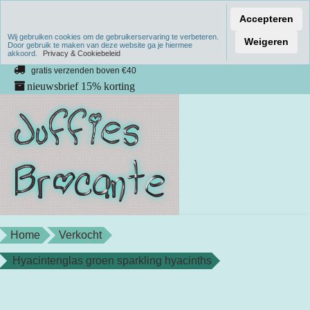
Accepteren
Wij gebruiken cookies om de gebruikerservaring te verbeteren.
Verzenden binnen 1 werkdag
Weigeren
Door gebruik te maken van deze website ga je hiermee
akkoord.
unieke producten
Privacy & Cookiebeleid
gratis verzenden boven €40
nieuwsbrief 15% korting
Home
Verkocht
Hyacintenglas groen sparkling hyacinths