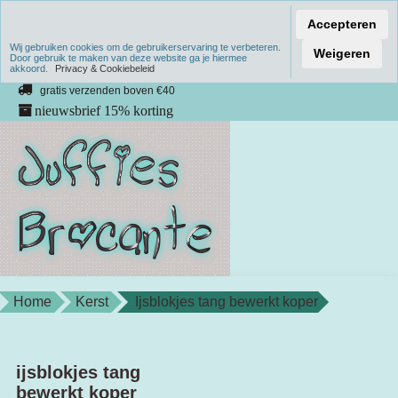
Accepteren
Wij gebruiken cookies om de gebruikerservaring te verbeteren.
Verzenden binnen 1 werkdag
Weigeren
Door gebruik te maken van deze website ga je hiermee
akkoord.
unieke producten
Privacy & Cookiebeleid
gratis verzenden boven €40
nieuwsbrief 15% korting
Home
Kerst
Ijsblokjes tang bewerkt koper
ijsblokjes tang
bewerkt koper