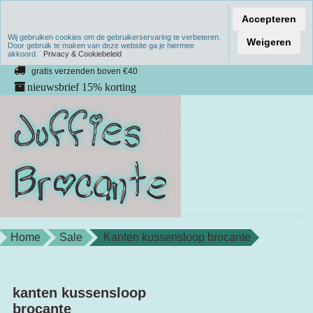
Accepteren
Wij gebruiken cookies om de gebruikerservaring te verbeteren.
Verzenden binnen 1 werkdag
Weigeren
Door gebruik te maken van deze website ga je hiermee
akkoord.
unieke producten
Privacy & Cookiebeleid
gratis verzenden boven €40
nieuwsbrief 15% korting
Home
Sale
Kanten kussensloop brocante
kanten kussensloop
brocante