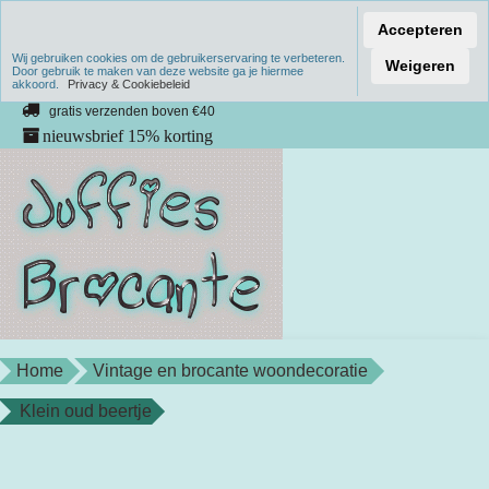
Accepteren
Wij gebruiken cookies om de gebruikerservaring te verbeteren.
Verzenden binnen 1 werkdag
Weigeren
Door gebruik te maken van deze website ga je hiermee
akkoord.
unieke producten
Privacy & Cookiebeleid
gratis verzenden boven €40
nieuwsbrief 15% korting
Home
Vintage en brocante woondecoratie
Klein oud beertje