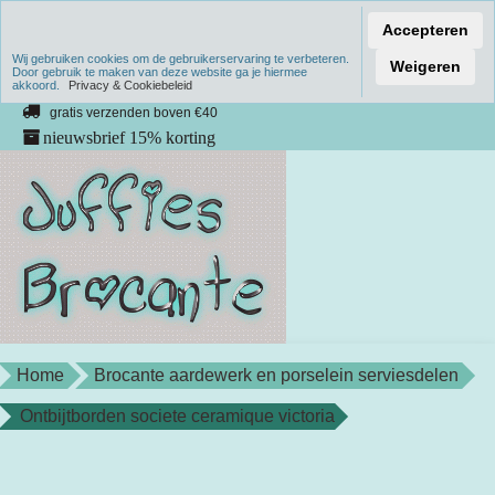
Accepteren
Wij gebruiken cookies om de gebruikerservaring te verbeteren.
Verzenden binnen 1 werkdag
Weigeren
Door gebruik te maken van deze website ga je hiermee
akkoord.
unieke producten
Privacy & Cookiebeleid
gratis verzenden boven €40
nieuwsbrief 15% korting
Home
Brocante aardewerk en porselein serviesdelen
Ontbijtborden societe ceramique victoria