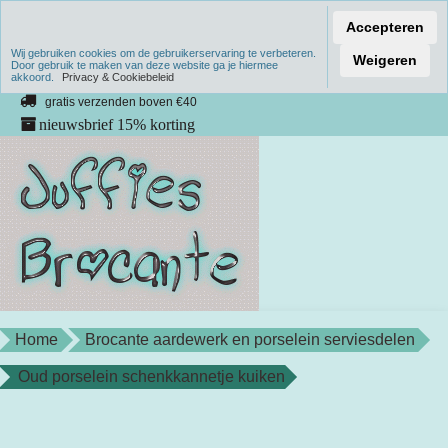
Accepteren
Wij gebruiken cookies om de gebruikerservaring te verbeteren.
Verzenden binnen 1 werkdag
Weigeren
Door gebruik te maken van deze website ga je hiermee
akkoord.
unieke producten
Privacy & Cookiebeleid
gratis verzenden boven €40
nieuwsbrief 15% korting
Home
Brocante aardewerk en porselein serviesdelen
Oud porselein schenkkannetje kuiken