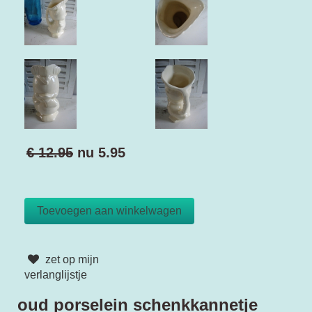
€ 12.95
nu
5.95
zet op mijn
verlanglijstje
oud porselein schenkkannetje