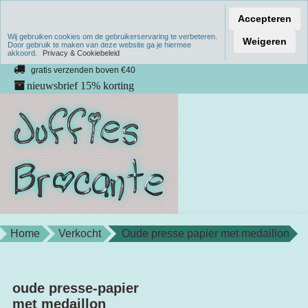
Accepteren
Wij gebruiken cookies om de gebruikerservaring te verbeteren.
Verzenden binnen 1 werkdag
Weigeren
Door gebruik te maken van deze website ga je hiermee
akkoord.
unieke producten
Privacy & Cookiebeleid
gratis verzenden boven €40
nieuwsbrief 15% korting
Home
Verkocht
Oude presse papier met medaillon
oude presse-papier
met medaillon