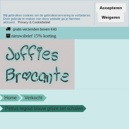
Accepteren
Wij gebruiken cookies om de gebruikerservaring te verbeteren.
Verzenden binnen 1 werkdag
Weigeren
Door gebruik te maken van deze website ga je hiermee
akkoord.
unieke producten
Privacy & Cookiebeleid
gratis verzenden boven €40
nieuwsbrief 15% korting
Home
Verkocht
Petrus regout blauw grijze set schalen