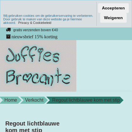
Accepteren
Wij gebruiken cookies om de gebruikerservaring te verbeteren.
Verzenden binnen 1 werkdag
Weigeren
Door gebruik te maken van deze website ga je hiermee
akkoord.
unieke producten
Privacy & Cookiebeleid
gratis verzenden boven €40
nieuwsbrief 15% korting
Home
Verkocht
Regout lichtblauwe kom met stip
Regout lichtblauwe
kom met stip