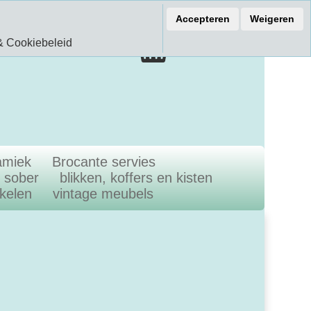
ef 15% korting
Accepteren
Weigeren
€ 0.00
& Cookiebeleid
0.00 Artikelen
amiek
Brocante servies
n sober
blikken, koffers en kisten
ikelen
vintage meubels