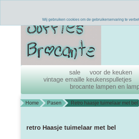
Verzenden binnen 1 werkdag
uni
Wij gebruiken cookies om de gebruikerservaring te verbe
sale
voor de keuken
vintage emaille keukenspulletjes
brocante lampen en lam
Home
Pasen
Retro haasje tuimelaar met bel
retro Haasje tuimelaar met bel