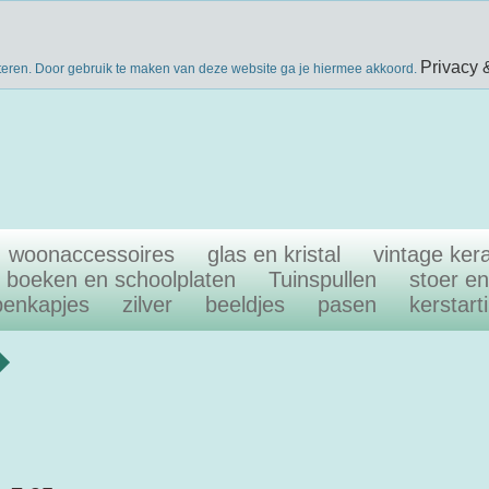
nieuwsbri
eke producten
gratis verzenden boven €40
Privacy 
teren. Door gebruik te maken van deze website ga je hiermee akkoord.
woonaccessoires
glas en kristal
vintage ker
boeken en schoolplaten
Tuinspullen
stoer e
penkapjes
zilver
beeldjes
pasen
kerstart