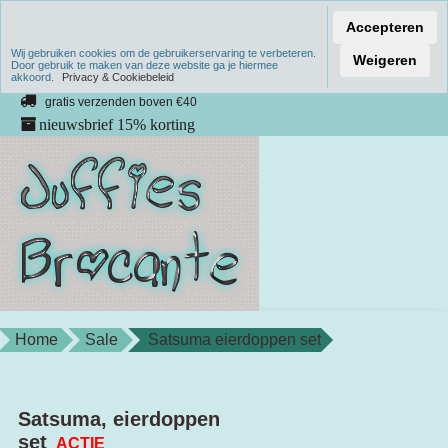
Accepteren
Wij gebruiken cookies om de gebruikerservaring te verbeteren.
Verzenden binnen 1 werkdag
Weigeren
Door gebruik te maken van deze website ga je hiermee
akkoord.
unieke producten
Privacy & Cookiebeleid
gratis verzenden boven €40
nieuwsbrief 15% korting
Home
Sale
Satsuma eierdoppen set
Satsuma, eierdoppen
set
ACTIE