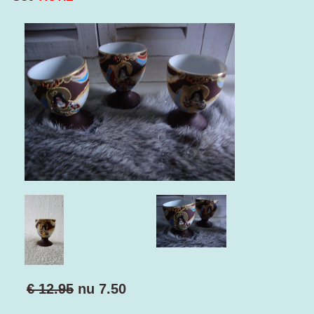
€ 12.95
nu
7.50