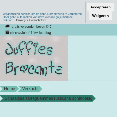
Accepteren
Wij gebruiken cookies om de gebruikerservaring te verbeteren.
Verzenden binnen 1 werkdag
Weigeren
Door gebruik te maken van deze website ga je hiermee
akkoord.
unieke producten
Privacy & Cookiebeleid
gratis verzenden boven €40
nieuwsbrief 15% korting
Home
Verkocht
Schaaltjes sarreguemines rusticana achthoekig