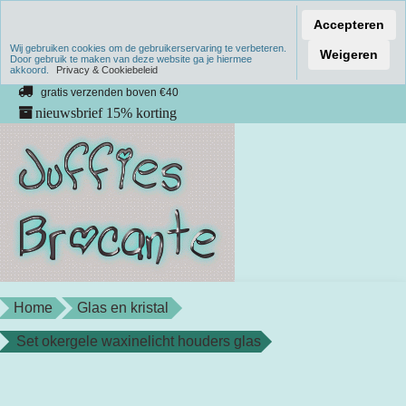
Accepteren
Wij gebruiken cookies om de gebruikerservaring te verbeteren.
Verzenden binnen 1 werkdag
Weigeren
Door gebruik te maken van deze website ga je hiermee
akkoord.
unieke producten
Privacy & Cookiebeleid
gratis verzenden boven €40
nieuwsbrief 15% korting
Home
Glas en kristal
Set okergele waxinelicht houders glas