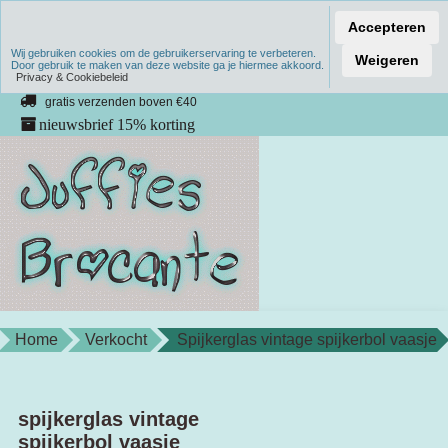
Accepteren
Wij gebruiken cookies om de gebruikerservaring te verbeteren.
Verzenden binnen 1 werkdag
Weigeren
Door gebruik te maken van deze website ga je hiermee akkoord.
Privacy & Cookiebeleid
unieke producten
gratis verzenden boven €40
nieuwsbrief 15% korting
Home
Verkocht
Spijkerglas vintage spijkerbol vaasje
spijkerglas vintage
spijkerbol vaasje