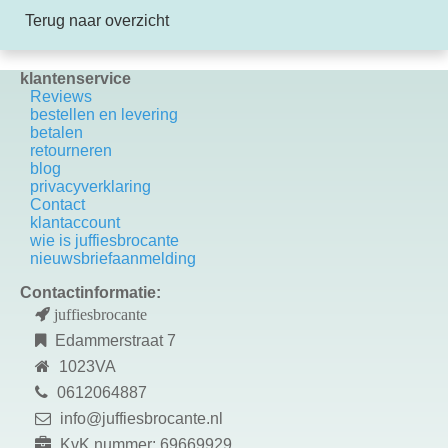
Terug naar overzicht
klantenservice
Reviews
bestellen en levering
betalen
retourneren
blog
privacyverklaring
Contact
k
lantaccount
wie is juffiesbrocante
nieuwsbriefaanmelding
Contactinformatie:
juffiesbrocante
Edammerstraat 7
1023VA
0612064887
info@juffiesbrocante.nl
KvK nummer: 69669929