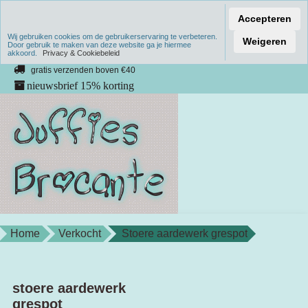
Accepteren
Wij gebruiken cookies om de gebruikerservaring te verbeteren.
Verzenden binnen 1 werkdag
Weigeren
Door gebruik te maken van deze website ga je hiermee
akkoord.
unieke producten
Privacy & Cookiebeleid
gratis verzenden boven €40
nieuwsbrief 15% korting
Home
Verkocht
Stoere aardewerk grespot
stoere aardewerk
grespot