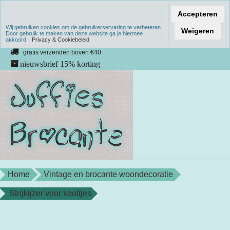
Accepteren
Wij gebruiken cookies om de gebruikerservaring te verbeteren.
Verzenden binnen 1 werkdag
Weigeren
Door gebruik te maken van deze website ga je hiermee
akkoord.
unieke producten
Privacy & Cookiebeleid
gratis verzenden boven €40
nieuwsbrief 15% korting
Home
Vintage en brocante woondecoratie
Strijkijzer voor kooltjes