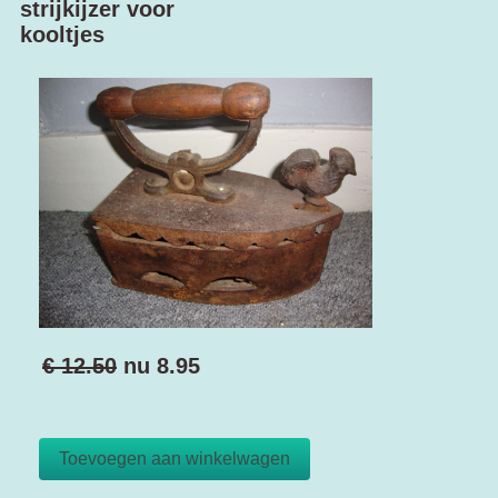
strijkijzer voor
kooltjes
€ 12.50
nu
8.95