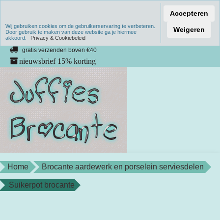
Accepteren
Wij gebruiken cookies om de gebruikerservaring te verbeteren.
Verzenden binnen 1 werkdag
Weigeren
Door gebruik te maken van deze website ga je hiermee
akkoord.
unieke producten
Privacy & Cookiebeleid
gratis verzenden boven €40
nieuwsbrief 15% korting
Home
Brocante aardewerk en porselein serviesdelen
Suikerpot brocante