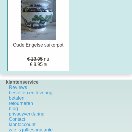
Oude Engelse suikerpot
€ 13.95
nu
€ 8.95
klantenservice
Reviews
bestellen en levering
betalen
retourneren
blog
privacyverklaring
Contact
k
lantaccount
wie is juffiesbrocante