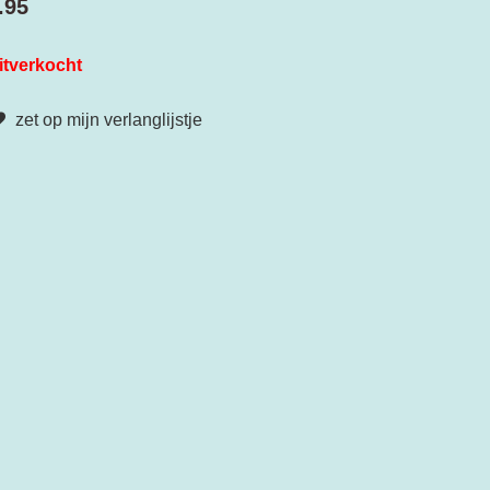
.95
itverkocht
zet op mijn verlanglijstje