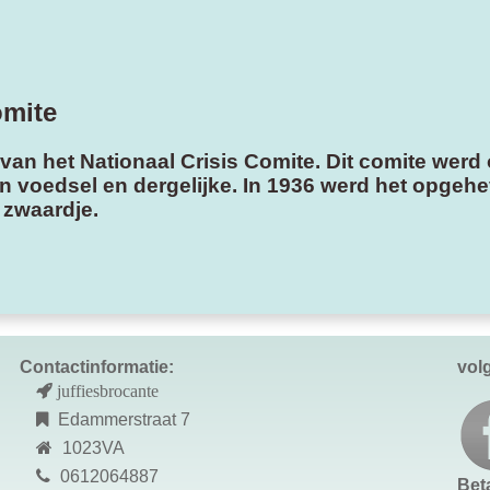
omite
 van het Nationaal Crisis Comite. Dit comite werd
 van voedsel en dergelijke. In 1936 werd het opge
 zwaardje.
Contactinformatie:
vol
juffiesbrocante
Edammerstraat 7
1023VA
0612064887
Bet