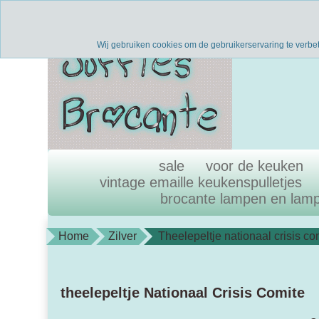
Verzenden binnen 1 werkdag
uni
Wij gebruiken cookies om de gebruikerservaring te verbe
sale
voor de keuken
vintage emaille keukenspulletjes
brocante lampen en lam
Home
Zilver
Theelepeltje nationaal crisis co
theelepeltje Nationaal Crisis Comite