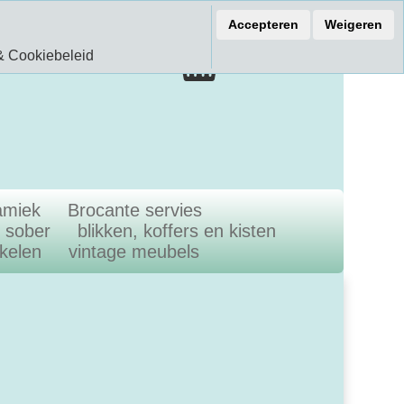
ef 15% korting
Accepteren
Weigeren
€ 0.00
& Cookiebeleid
0.00 Artikelen
amiek
Brocante servies
n sober
blikken, koffers en kisten
ikelen
vintage meubels