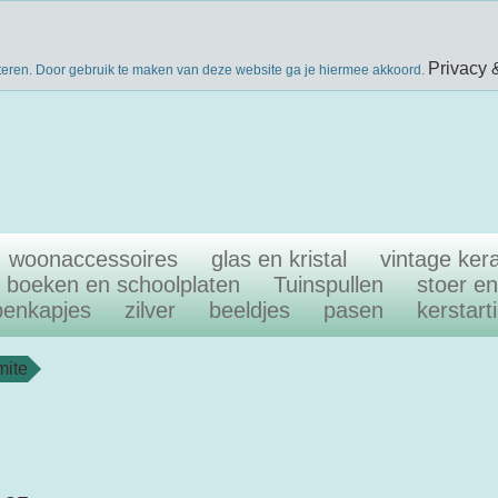
nieuwsbri
eke producten
gratis verzenden boven €40
Privacy 
teren. Door gebruik te maken van deze website ga je hiermee akkoord.
woonaccessoires
glas en kristal
vintage ker
boeken en schoolplaten
Tuinspullen
stoer e
penkapjes
zilver
beeldjes
pasen
kerstart
mite