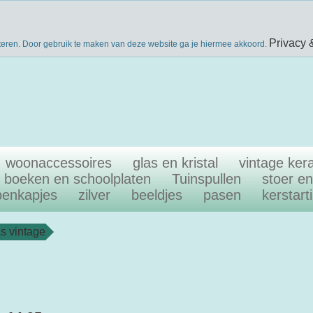
nieuwsbri
eke producten
gratis verzenden boven €40
Privacy 
teren. Door gebruik te maken van deze website ga je hiermee akkoord.
woonaccessoires
glas en kristal
vintage ker
boeken en schoolplaten
Tuinspullen
stoer e
penkapjes
zilver
beeldjes
pasen
kerstart
s vintage