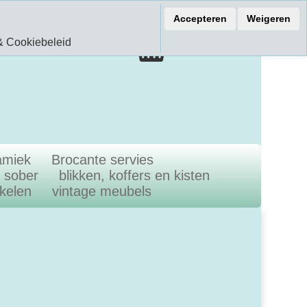
ef 15% korting
Accepteren
Weigeren
€ 0.00
& Cookiebeleid
0.00 Artikelen
amiek
Brocante servies
n sober
blikken, koffers en kisten
ikelen
vintage meubels