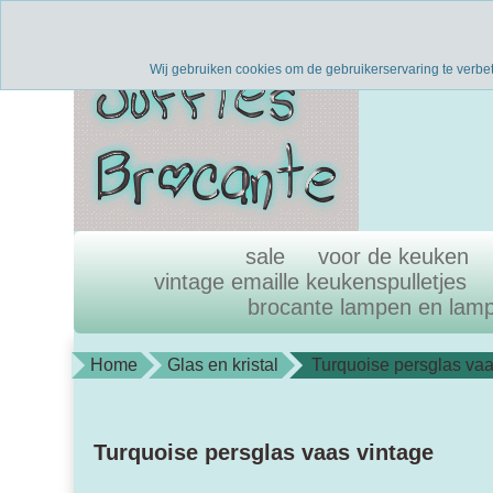
Verzenden binnen 1 werkdag
uni
Wij gebruiken cookies om de gebruikerservaring te verbe
sale
voor de keuken
vintage emaille keukenspulletjes
brocante lampen en lam
Home
Glas en kristal
Turquoise persglas vaa
Turquoise persglas vaas vintage