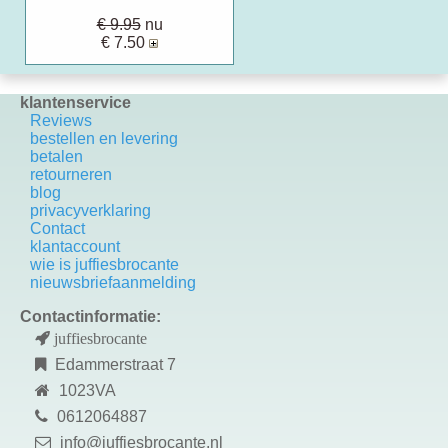
€ 9.95
nu
€ 7.50
klantenservice
Reviews
bestellen en levering
betalen
retourneren
blog
privacyverklaring
Contact
k
lantaccount
wie is juffiesbrocante
nieuwsbriefaanmelding
Contactinformatie:
juffiesbrocante
Edammerstraat 7
1023VA
0612064887
info@juffiesbrocante.nl