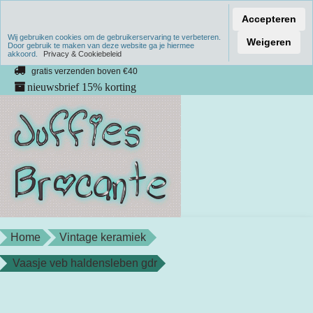
Accepteren
Wij gebruiken cookies om de gebruikerservaring te verbeteren.
Verzenden binnen 1 werkdag
Weigeren
Door gebruik te maken van deze website ga je hiermee
akkoord.
unieke producten
Privacy & Cookiebeleid
gratis verzenden boven €40
nieuwsbrief 15% korting
Home
Vintage keramiek
Vaasje veb haldensleben gdr