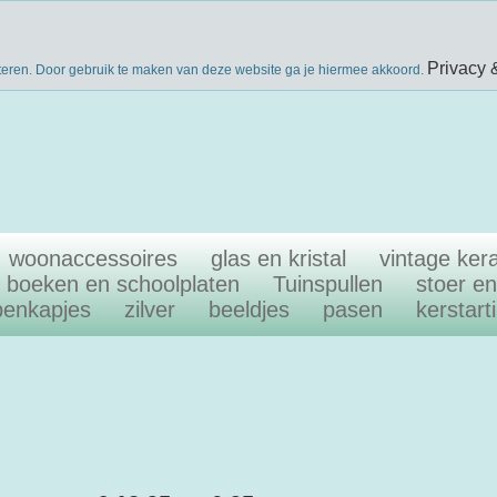
nieuwsbri
eke producten
gratis verzenden boven €40
Privacy 
teren. Door gebruik te maken van deze website ga je hiermee akkoord.
woonaccessoires
glas en kristal
vintage ker
boeken en schoolplaten
Tuinspullen
stoer e
penkapjes
zilver
beeldjes
pasen
kerstart