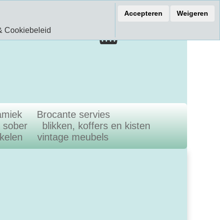
ef 15% korting
Accepteren
Weigeren
€ 0.00
& Cookiebeleid
0.00 Artikelen
amiek
Brocante servies
n sober
blikken, koffers en kisten
ikelen
vintage meubels