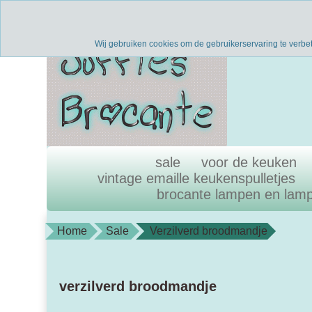
Verzenden binnen 1 werkdag
uni
Wij gebruiken cookies om de gebruikerservaring te verbe
sale
voor de keuken
vintage emaille keukenspulletjes
brocante lampen en lam
Home
Sale
Verzilverd broodmandje
verzilverd broodmandje