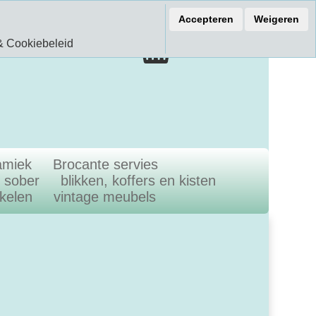
ef 15% korting
Accepteren
Weigeren
€ 0.00
& Cookiebeleid
0.00 Artikelen
amiek
Brocante servies
n sober
blikken, koffers en kisten
ikelen
vintage meubels