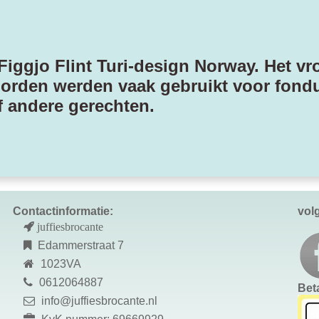
iggjo Flint Turi-design Norway. Het vro
borden werden vaak gebruikt voor fondu
f andere gerechten.
Contactinformatie:
vol
juffiesbrocante
Edammerstraat 7
1023VA
0612064887
Bet
info@juffiesbrocante.nl