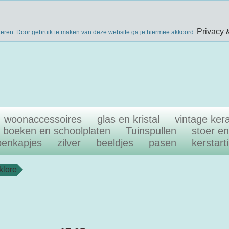
nieuwsbri
eke producten
gratis verzenden boven €40
Privacy 
teren. Door gebruik te maken van deze website ga je hiermee akkoord.
woonaccessoires
glas en kristal
vintage ker
boeken en schoolplaten
Tuinspullen
stoer e
penkapjes
zilver
beeldjes
pasen
kerstart
lklore