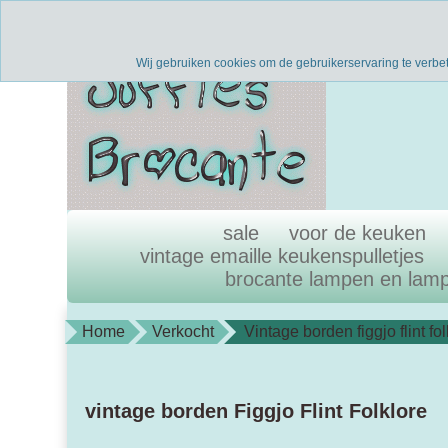
Verzenden binnen 1 werkdag
uni
Wij gebruiken cookies om de gebruikerservaring te verbe
sale
voor de keuken
vintage emaille keukenspulletjes
brocante lampen en lam
Home
Verkocht
Vintage borden figgjo flint fo
vintage borden Figgjo Flint Folklore