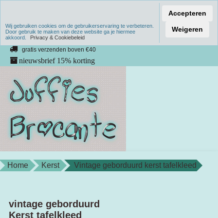
Accepteren
Wij gebruiken cookies om de gebruikerservaring te verbeteren.
Verzenden binnen 1 werkdag
Weigeren
Door gebruik te maken van deze website ga je hiermee
akkoord.
unieke producten
Privacy & Cookiebeleid
gratis verzenden boven €40
nieuwsbrief 15% korting
Home
Kerst
Vintage geborduurd kerst tafelkleed
vintage geborduurd
Kerst tafelkleed