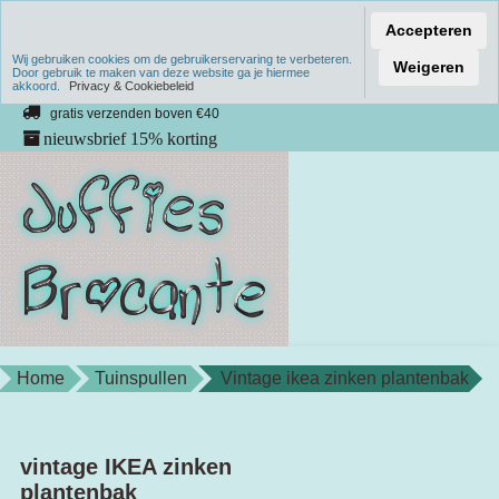
Accepteren
Wij gebruiken cookies om de gebruikerservaring te verbeteren.
Verzenden binnen 1 werkdag
Weigeren
Door gebruik te maken van deze website ga je hiermee
akkoord.
unieke producten
Privacy & Cookiebeleid
gratis verzenden boven €40
nieuwsbrief 15% korting
Home
Tuinspullen
Vintage ikea zinken plantenbak
vintage IKEA zinken
plantenbak