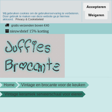
Accepteren
Wij gebruiken cookies om de gebruikerservaring te verbeteren.
Verzenden binnen 1 werkdag
Weigeren
Door gebruik te maken van deze website ga je hiermee
akkoord.
unieke producten
Privacy & Cookiebeleid
gratis verzenden boven €40
nieuwsbrief 15% korting
Home
Vintage en brocante voor de keuken
Vintage keramiek serveerschaal voor eieren