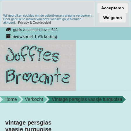
Accepteren
Wij gebruiken cookies om de gebruikerservaring te verbeteren.
Verzenden binnen 1 werkdag
Weigeren
Door gebruik te maken van deze website ga je hiermee
akkoord.
unieke producten
Privacy & Cookiebeleid
gratis verzenden boven €40
nieuwsbrief 15% korting
Home
Verkocht
Vintage persglas vaasje turquoise
vintage persglas
vaasje turquoise