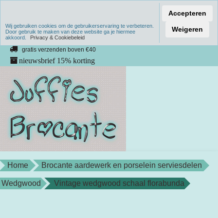
Accepteren
Wij gebruiken cookies om de gebruikerservaring te verbeteren.
Verzenden binnen 1 werkdag
Weigeren
Door gebruik te maken van deze website ga je hiermee
akkoord.
unieke producten
Privacy & Cookiebeleid
gratis verzenden boven €40
nieuwsbrief 15% korting
Home
Brocante aardewerk en porselein serviesdelen
Wedgwood
Vintage wedgwood schaal florabunda