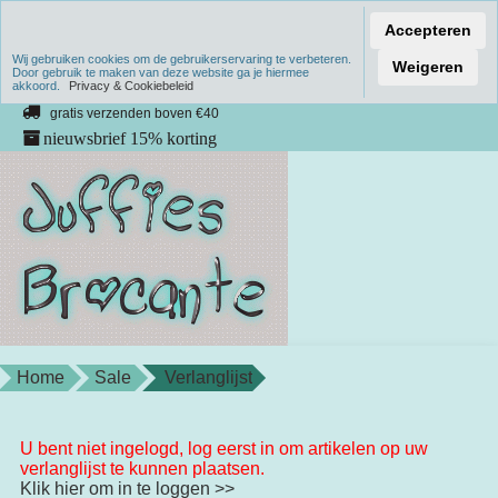
Accepteren
Wij gebruiken cookies om de gebruikerservaring te verbeteren.
Verzenden binnen 1 werkdag
Weigeren
Door gebruik te maken van deze website ga je hiermee
akkoord.
unieke producten
Privacy & Cookiebeleid
gratis verzenden boven €40
nieuwsbrief 15% korting
Home
Sale
Verlanglijst
U bent niet ingelogd, log eerst in om artikelen op uw
verlanglijst te kunnen plaatsen.
Klik hier om in te loggen >>