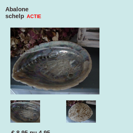
Abalone
schelp
ACTIE
€ 8.95
nu
4.95