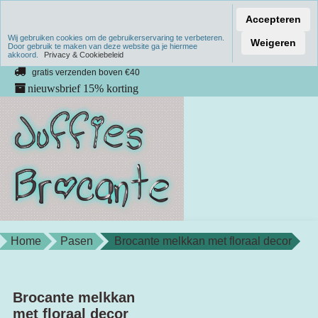
Accepteren
Wij gebruiken cookies om de gebruikerservaring te verbeteren.
Verzenden binnen 1 werkdag
Weigeren
Door gebruik te maken van deze website ga je hiermee
akkoord.
unieke producten
Privacy & Cookiebeleid
gratis verzenden boven €40
nieuwsbrief 15% korting
Home
Pasen
Brocante melkkan met floraal decor
Brocante melkkan
met floraal decor