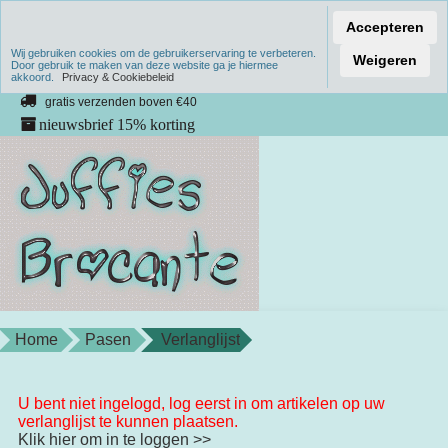
Accepteren
Wij gebruiken cookies om de gebruikerservaring te verbeteren.
Verzenden binnen 1 werkdag
Weigeren
Door gebruik te maken van deze website ga je hiermee
akkoord.
unieke producten
Privacy & Cookiebeleid
gratis verzenden boven €40
nieuwsbrief 15% korting
Home
Pasen
Verlanglijst
U bent niet ingelogd, log eerst in om artikelen op uw
verlanglijst te kunnen plaatsen.
Klik hier om in te loggen >>