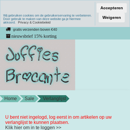
Accepteren
Wij gebruiken cookies om de gebruikerservaring te verbeteren.
Verzenden binnen 1 werkdag
Weigeren
Door gebruik te maken van deze website ga je hiermee
akkoord.
unieke producten
Privacy & Cookiebeleid
gratis verzenden boven €40
nieuwsbrief 15% korting
Home
Sale
Verlanglijst
U bent niet ingelogd, log eerst in om artikelen op uw
verlanglijst te kunnen plaatsen.
Klik hier om in te loggen >>