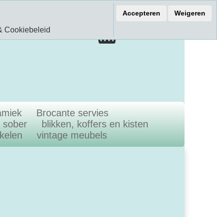
ef 15% korting
Accepteren
Weigeren
€ 0.00
& Cookiebeleid
0.00 Artikelen
amiek
Brocante servies
n sober
blikken, koffers en kisten
ikelen
vintage meubels