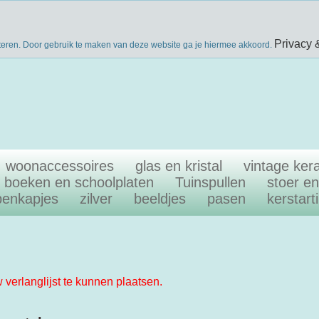
nieuwsbri
eke producten
gratis verzenden boven €40
Privacy 
teren. Door gebruik te maken van deze website ga je hiermee akkoord.
woonaccessoires
glas en kristal
vintage ker
boeken en schoolplaten
Tuinspullen
stoer e
penkapjes
zilver
beeldjes
pasen
kerstart
w verlanglijst te kunnen plaatsen.