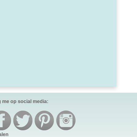
g me op social media:
alen