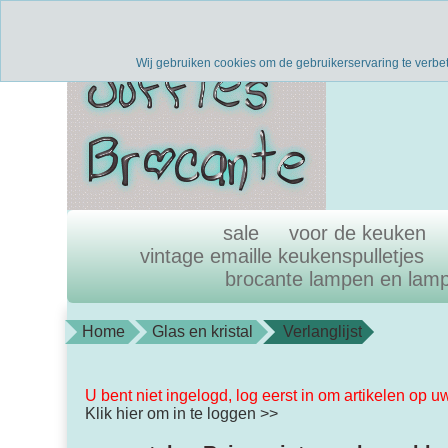
Verzenden binnen 1 werkdag
uni
Wij gebruiken cookies om de gebruikerservaring te verbe
sale
voor de keuken
vintage emaille keukenspulletjes
brocante lampen en lam
Home
Glas en kristal
Verlanglijst
U bent niet ingelogd, log eerst in om artikelen op u
Klik hier om in te loggen >>