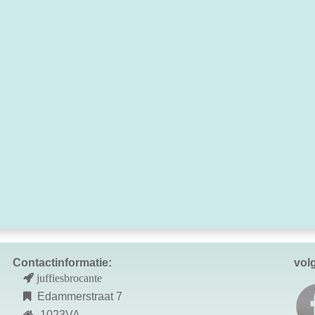
Contactinformatie:
vol
juffiesbrocante
Edammerstraat 7
1023VA