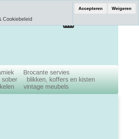
ef 15% korting
Accepteren
Weigeren
€ 0.00
& Cookiebeleid
0.00 Artikelen
amiek
Brocante servies
n sober
blikken, koffers en kisten
ikelen
vintage meubels