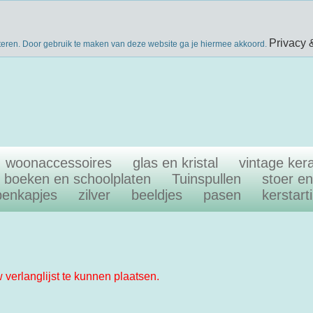
nieuwsbri
eke producten
gratis verzenden boven €40
Privacy 
teren. Door gebruik te maken van deze website ga je hiermee akkoord.
woonaccessoires
glas en kristal
vintage ker
boeken en schoolplaten
Tuinspullen
stoer e
penkapjes
zilver
beeldjes
pasen
kerstart
w verlanglijst te kunnen plaatsen.