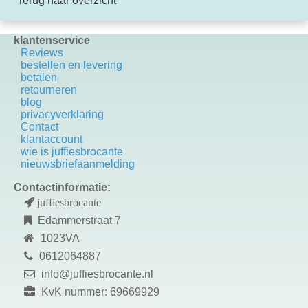
Terug naar overzicht
klantenservice
Reviews
bestellen en levering
betalen
retourneren
blog
privacyverklaring
Contact
k
lantaccount
wie is juffiesbrocante
nieuwsbriefaanmelding
Contactinformatie:
juffiesbrocante
Edammerstraat 7
1023VA
0612064887
info@juffiesbrocante.nl
KvK nummer: 69669929