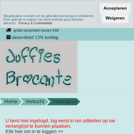
Accepteren
Wij gebruiken cookies om de gebruikerservaring te verbeteren.
Verzenden binnen 1 werkdag
Weigeren
Door gebruik te maken van deze website ga je hiermee
akkoord.
unieke producten
Privacy & Cookiebeleid
gratis verzenden boven €40
nieuwsbrief 15% korting
Home
Verkocht
Verlanglijst
U bent niet ingelogd, log eerst in om artikelen op uw
verlanglijst te kunnen plaatsen.
Klik hier om in te loggen >>