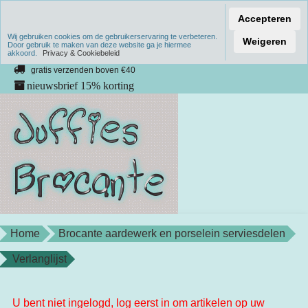
Accepteren
Wij gebruiken cookies om de gebruikerservaring te verbeteren.
Verzenden binnen 1 werkdag
Weigeren
Door gebruik te maken van deze website ga je hiermee
akkoord.
unieke producten
Privacy & Cookiebeleid
gratis verzenden boven €40
nieuwsbrief 15% korting
Home
Brocante aardewerk en porselein serviesdelen
Verlanglijst
U bent niet ingelogd, log eerst in om artikelen op uw