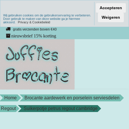
Accepteren
Wij gebruiken cookies om de gebruikerservaring te verbeteren.
Verzenden binnen 1 werkdag
Weigeren
Door gebruik te maken van deze website ga je hiermee
akkoord.
unieke producten
Privacy & Cookiebeleid
gratis verzenden boven €40
nieuwsbrief 15% korting
Home
Brocante aardewerk en porselein serviesdelen
Regout
Suikerpotje petrus regout cambridge