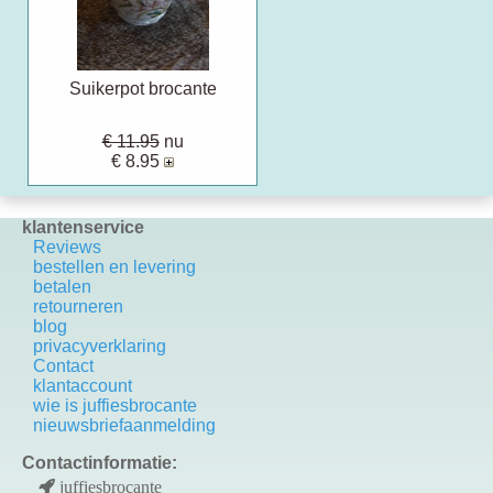
Suikerpot brocante
€ 11.95
nu
€ 8.95
klantenservice
Reviews
bestellen en levering
betalen
retourneren
blog
privacyverklaring
Contact
k
lantaccount
wie is juffiesbrocante
nieuwsbriefaanmelding
Contactinformatie:
juffiesbrocante