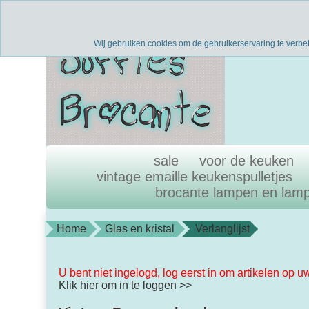
Verzenden binnen 1 werkdag
uni
Wij gebruiken cookies om de gebruikerservaring te verbe
sale
voor de keuken
vintage emaille keukenspulletjes
brocante lampen en lam
Home
Glas en kristal
Verlanglijst
U bent niet ingelogd, log eerst in om artikelen op u
Klik hier om in te loggen >>