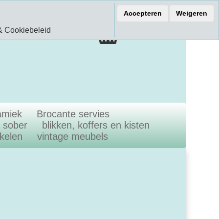
ef 15% korting
Accepteren
Weigeren
€ 0.00
& Cookiebeleid
0.00 Artikelen
amiek
Brocante servies
n sober
blikken, koffers en kisten
ikelen
vintage meubels