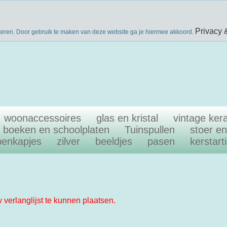
nieuwsbri
eke producten
gratis verzenden boven €40
Privacy 
teren. Door gebruik te maken van deze website ga je hiermee akkoord.
woonaccessoires
glas en kristal
vintage ker
boeken en schoolplaten
Tuinspullen
stoer e
penkapjes
zilver
beeldjes
pasen
kerstart
w verlanglijst te kunnen plaatsen.