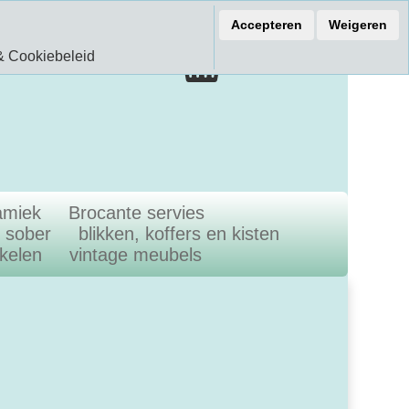
ef 15% korting
Accepteren
Weigeren
€ 0.00
& Cookiebeleid
0.00 Artikelen
amiek
Brocante servies
n sober
blikken, koffers en kisten
ikelen
vintage meubels