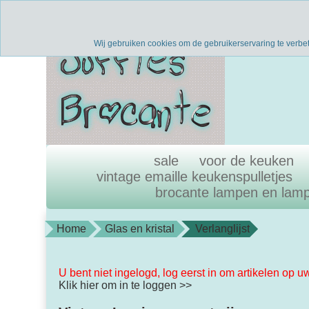
Verzenden binnen 1 werkdag
uni
Wij gebruiken cookies om de gebruikerservaring te verbe
sale
voor de keuken
vintage emaille keukenspulletjes
brocante lampen en lam
Home
Glas en kristal
Verlanglijst
U bent niet ingelogd, log eerst in om artikelen op u
Klik hier om in te loggen >>