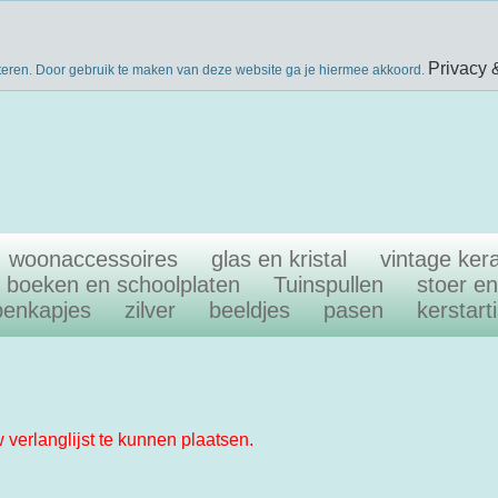
nieuwsbri
eke producten
gratis verzenden boven €40
Privacy 
teren. Door gebruik te maken van deze website ga je hiermee akkoord.
woonaccessoires
glas en kristal
vintage ker
boeken en schoolplaten
Tuinspullen
stoer e
penkapjes
zilver
beeldjes
pasen
kerstart
w verlanglijst te kunnen plaatsen.